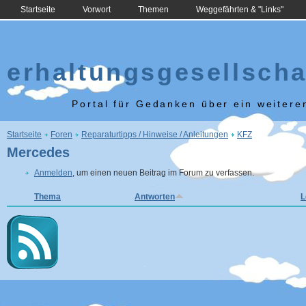
Startseite
Vorwort
Themen
Weggefährten & "Links"
erhaltungsgesellscha
Portal für Gedanken über ein weiter
Sie sind hier
Startseite
Foren
Reparaturtipps / Hinweise / Anleitungen
KFZ
Mercedes
Anmelden
, um einen neuen Beitrag im Forum zu verfassen.
Thema
Antworten
L