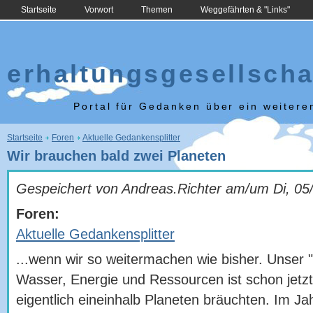
Startseite
Vorwort
Themen
Weggefährten & "Links"
erhaltungsgesellscha
Portal für Gedanken über ein weiter
Sie sind hier
Startseite
Foren
Aktuelle Gedankensplitter
Wir brauchen bald zwei Planeten
Gespeichert von
Andreas.Richter
am/um
Di, 05
Foren:
Aktuelle Gedankensplitter
...wenn wir so weitermachen wie bisher. Unser
Wasser, Energie und Ressourcen ist schon jetzt
eigentlich eineinhalb Planeten bräuchten. Im J