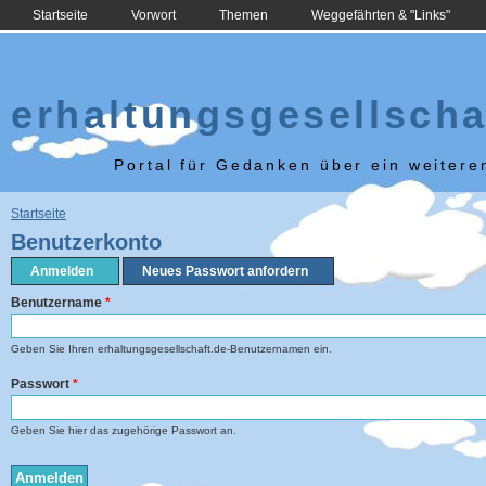
Startseite
Vorwort
Themen
Weggefährten & "Links"
erhaltungsgesellscha
Portal für Gedanken über ein weiter
Sie sind hier
Startseite
Benutzerkonto
Anmelden
(aktiver Reiter)
Neues Passwort anfordern
Haupt-Reiter
Benutzername
*
Geben Sie Ihren erhaltungsgesellschaft.de-Benutzernamen ein.
Passwort
*
Geben Sie hier das zugehörige Passwort an.