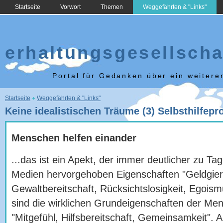
Startseite
Vorwort
Themen
Weggefährten & "Links"
erhaltungsgesellscha
Portal für Gedanken über ein weiter
Sie sind hier
Startseite
Weggefährten & "Links"
Keine idealistischen Träume (3) Selbsthilfepr
Menschen helfen einander
...das ist ein Apekt, der immer deutlicher zu Tage 
Medien hervorgehoben Eigenschaften "Geldgier,
Gewaltbereitschaft, Rücksichtslosigkeit, Egoism
sind die wirklichen Grundeigenschaften der Men
"Mitgefühl, Hilfsbereitschaft, Gemeinsamkeit". 